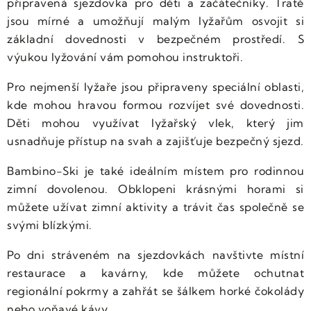
připravená sjezdovka pro děti a začátečníky. Tratě
jsou mírné a umožňují malým lyžařům osvojit si
základní dovednosti v bezpečném prostředí. S
výukou lyžování vám pomohou instruktoři.
Pro nejmenší lyžaře jsou připraveny speciální oblasti,
kde mohou hravou formou rozvíjet své dovednosti.
Děti mohou využívat lyžařský vlek, který jim
usnadňuje přístup na svah a zajišťuje bezpečný sjezd.
Bambino-Ski je také ideálním místem pro rodinnou
zimní dovolenou. Obklopeni krásnými horami si
můžete užívat zimní aktivity a trávit čas společně se
svými blízkými.
Po dni stráveném na sjezdovkách navštivte místní
restaurace a kavárny, kde můžete ochutnat
regionální pokrmy a zahřát se šálkem horké čokolády
nebo voňavé kávy.