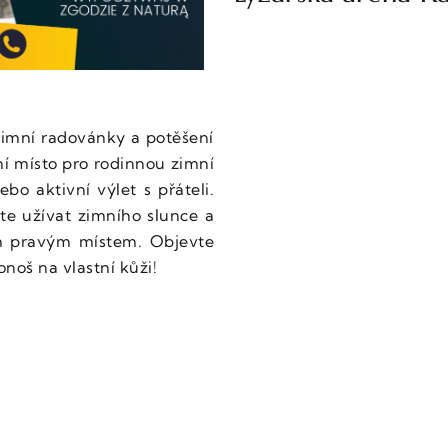
zimní radovánky a potěšení
lní místo pro rodinnou zimní
o aktivní výlet s přáteli.
ete užívat zimního slunce a
ím pravým místem. Objevte
noš na vlastní kůži!