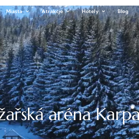
Miasta
Atrakcje
Hotely
Blog
žařská aréna Karp