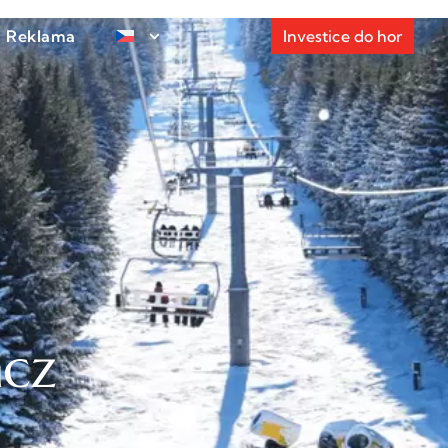
Reklama
Investice do hor
acz