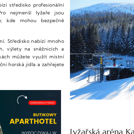
bízí středisko profesionální
ro nejmenší lyžaře jsou
chy, kde mohou bezpečně
ní. Středisko nabízí mnoho
ch, výlety na sněžnicích a
kách můžete využít místní
ní horská jídla a zahřejete
Lyžařská aréna K