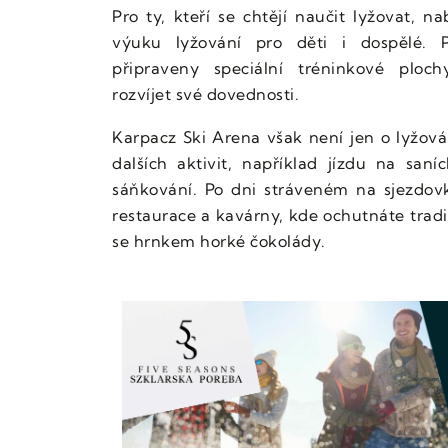
Pro ty, kteří se chtějí naučit lyžovat, na
výuku lyžování pro děti i dospělé. P
připraveny speciální tréninkové plo
rozvíjet své dovednosti.
Karpacz Ski Arena však není jen o lyžová
dalších aktivit, například jízdu na saní
sáňkování. Po dni stráveném na sjezdov
restaurace a kavárny, kde ochutnáte tradič
se hrnkem horké čokolády.