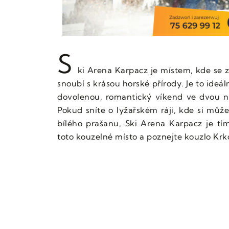
S
ki Arena Karpacz je místem, kde se 
snoubí s krásou horské přírody. Je to ideá
dovolenou, romantický víkend ve dvou neb
Pokud sníte o lyžařském ráji, kde si můž
bílého prašanu, Ski Arena Karpacz je t
toto kouzelné místo a poznejte kouzlo Krko