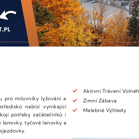
Aktivní Trávení Volné
u pro milovníky lyžování a
Zimní Zábava
tředisko nabízí vynikající
Malebné Výhledy
kojí potřeby začátečníků i
é lanovky, tyčové lanovky a
sjezdovky.