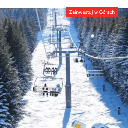
tki
Reklama
Zainwestuj w Górach