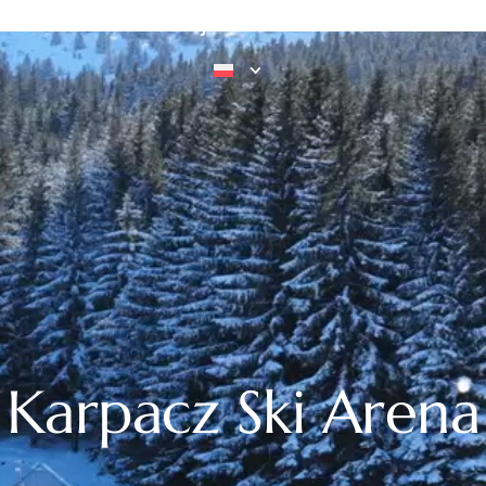
Miasta
Atrakcje
Hotele
Ciekawos
Karpacz Ski Arena