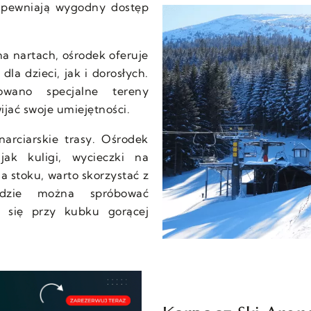
apewniają wygodny dostęp
na nartach, ośrodek oferuje
dla dzieci, jak i dorosłych.
owano specjalne tereny
jać swoje umiejętności.
arciarskie trasy. Ośrodek
 jak kuligi, wycieczki na
a stoku, warto skorzystać z
 gdzie można spróbować
ć się przy kubku gorącej