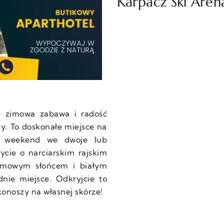
Karpacz Ski Aren
ie zimowa zabawa i radość
dy. To doskonałe miejsce na
y weekend we dwoje lub
cie o narciarskim rajskim
zimowym słońcem i białym
nie miejsce. Odkryjcie to
konoszy na własnej skórze!