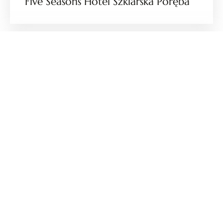
Five Seasons Hotel Szklarska Poręba
Elements Hotel & SPA Świeradów
Zdrój