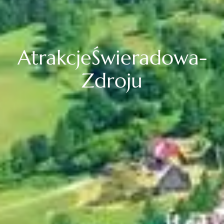
AtrakcjeŚwieradowa-
Zdroju