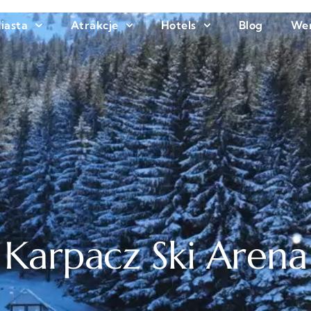
iasta
Atrakcje
Hotels
Blog
We
Karpacz Ski Arena