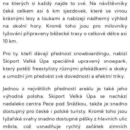
na kterých si každý najde to své. Na návštěvníky
čeká celkem asi 6 km sjezdovek, které se vinou
krásnými lesy a loukami a nabízejí nádherný výhled
na okolní hory. Kromě toho jsou pro milovníky
lyžování připraveny běžecké trasy o celkové délce asi
10 km.
Pro ty, kteří dávají přednost snowboardingu, nabízí
Skiport Velká Úpa speciálně upravený snowpark,
který potěší freestylisty různými překážkami a skoky
a umožní jim předvést své dovednosti a efektní triky.
Jednou z největších předností areálu je také jeho
výhodná poloha. Skiport Velká Úpa se nachází
nedaleko centra Pece pod Sněžkou, takže je snadno
dostupný pro české i polské turisty. Kromě toho jsou
lyžařské svahy snadno dostupné pěšky z hlavních ulic
města, což usnadňuje rychlý začátek zimních