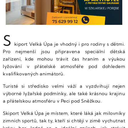
S
kiport Velká Úpa je vhodný i pro rodiny s dětmi.
Pro nejmenší jsou připravena speciální dětská
zařízení, kde mohou trávit čas hraním a výukou
lyžování v přátelské atmosféře pod dohledem
kvalifikovaných animátorů.
Turisté si středisko velmi váží a vyzdvihují nejen
výborné lyžařské podmínky, ale také krásnou krajinu
a přátelskou atmosféru v Peci pod Sněžkou.
Skiport Velká Úpa je místem, které láká jak milovníky
zimních sportů, tak ty, kteří si chtějí v zimě vychutnat
krásu hor. Jedná se o ideální způsob, jak strávit