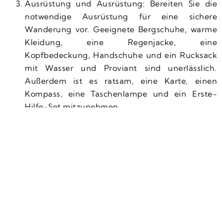
Ausrüstung und Ausrüstung: Bereiten Sie die
notwendige Ausrüstung für eine sichere
Wanderung vor. Geeignete Bergschuhe, warme
Kleidung, eine Regenjacke, eine
Kopfbedeckung, Handschuhe und ein Rucksack
mit Wasser und Proviant sind unerlässlich.
Außerdem ist es ratsam, eine Karte, einen
Kompass, eine Taschenlampe und ein Erste-
Hilfe-Set mitzunehmen.
Denken Sie daran, in guter körperlicher
Verfassung zu sein: Eine Expedition zum Rock
Table erfordert eine relativ gute körperliche
Verfassung, insbesondere wenn Sie eine längere
und anspruchsvollere Route planen. Achten Sie
im Vorfeld auf Ihre Fitness, indem Sie Aerobic-
Übungen machen und die Muskeln stärken, um
eine übermäßige Ermüdung während der