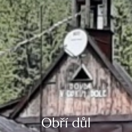
Obří důl