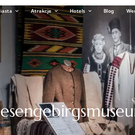
iasta
Atrakcje
Hotels
Blog
We
iesengebirgsmuse