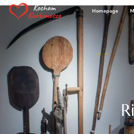
Homepage
M
R