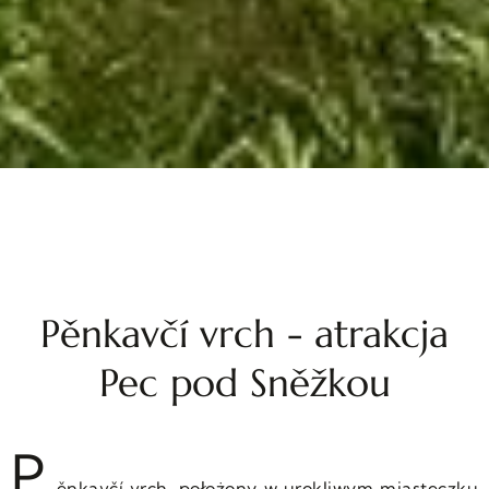
Pěnkavčí vrch - atrakcja
Pec pod Sněžkou
P
ěnkavčí vrch, położony w urokliwym miasteczku