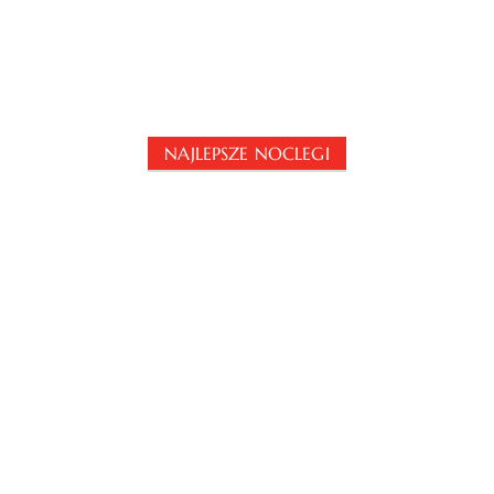
NAJLEPSZE NOCLEGI
Sprawdź Najlepsze
Noclegi